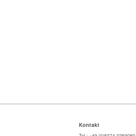
Kontakt
Tel.: +49 (0)8374 3259080