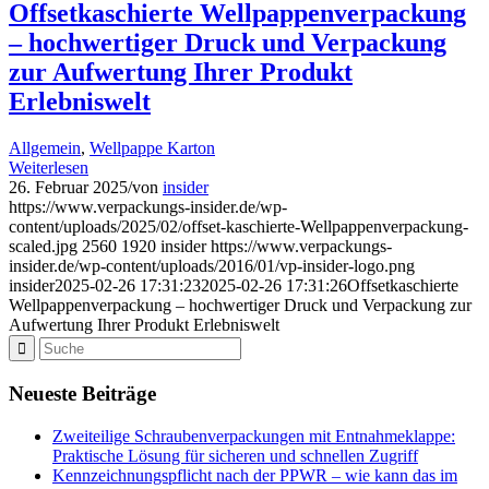
Offsetkaschierte Wellpappenverpackung
– hochwertiger Druck und Verpackung
zur Aufwertung Ihrer Produkt
Erlebniswelt
Allgemein
,
Wellpappe Karton
Weiterlesen
26. Februar 2025
/
von
insider
https://www.verpackungs-insider.de/wp-
content/uploads/2025/02/offset-kaschierte-Wellpappenverpackung-
scaled.jpg
2560
1920
insider
https://www.verpackungs-
insider.de/wp-content/uploads/2016/01/vp-insider-logo.png
insider
2025-02-26 17:31:23
2025-02-26 17:31:26
Offsetkaschierte
Wellpappenverpackung – hochwertiger Druck und Verpackung zur
Aufwertung Ihrer Produkt Erlebniswelt
Neueste Beiträge
Zweiteilige Schraubenverpackungen mit Entnahmeklappe:
Praktische Lösung für sicheren und schnellen Zugriff
Kennzeichnungspflicht nach der PPWR – wie kann das im