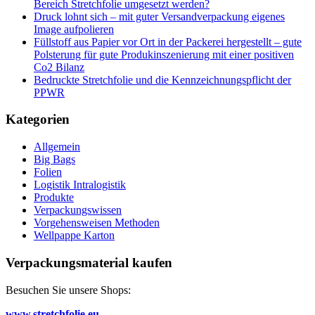
Bereich Stretchfolie umgesetzt werden?
Druck lohnt sich – mit guter Versandverpackung eigenes
Image aufpolieren
Füllstoff aus Papier vor Ort in der Packerei hergestellt – gute
Polsterung für gute Produkinszenierung mit einer positiven
Co2 Bilanz
Bedruckte Stretchfolie und die Kennzeichnungspflicht der
PPWR
Kategorien
Allgemein
Big Bags
Folien
Logistik Intralogistik
Produkte
Verpackungswissen
Vorgehensweisen Methoden
Wellpappe Karton
Verpackungsmaterial kaufen
Besuchen Sie unsere Shops:
www.stretchfolie.eu