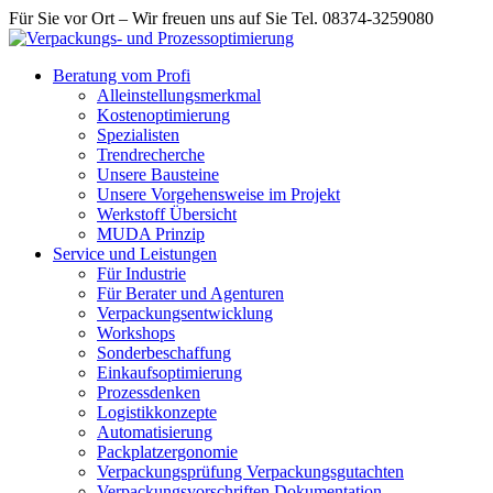
Für Sie vor Ort – Wir freuen uns auf Sie Tel. 08374-3259080
Beratung vom Profi
Alleinstellungsmerkmal
Kostenoptimierung
Spezialisten
Trendrecherche
Unsere Bausteine
Unsere Vorgehensweise im Projekt
Werkstoff Übersicht
MUDA Prinzip
Service und Leistungen
Für Industrie
Für Berater und Agenturen
Verpackungsentwicklung
Workshops
Sonderbeschaffung
Einkaufsoptimierung
Prozessdenken
Logistikkonzepte
Automatisierung
Packplatzergonomie
Verpackungsprüfung Verpackungsgutachten
Verpackungsvorschriften Dokumentation