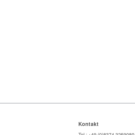
Kontakt
Tel.: +49 (0)8374 3259080