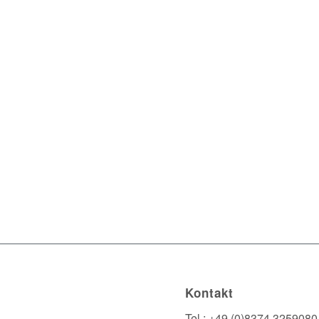
Kontakt
Tel.: +49 (0)8374 3259080