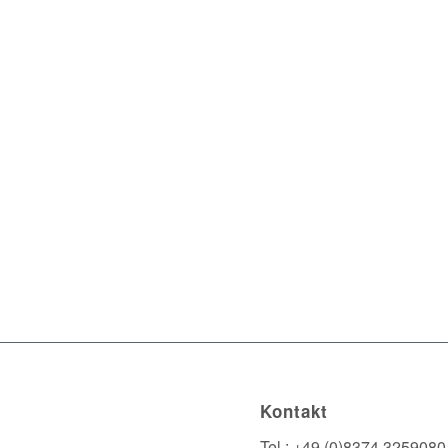
Kontakt
Tel.: +49 (0)8374 3259080