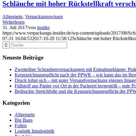
Schläuche mit hoher Rückstellkraft versch
Allgemein
,
Verpackungswissen
Weiterlesen
31. Juli 2017
/
von
insider
https://www.verpackungs-insider.de/wp-content/uploads/2017/08/Sch
07-31 16:04:53
2017-10-20 11:58:12
Schläuche mit hoher Rückstellkra
Neueste Beiträge
Zweiteilige Schraubenverpackungen mit Entnahmeklappe: Prakt
Kennzeichnungspflicht nach der PPWR – wie kann das im Bere
Druck lohnt sich – mit guter Versandverpackung eigenes Image
Füllstoff aus Papier vor Ort in der Packerei hergestellt – gute 
Bedruckte Stretchfolie und die Kennzeichnungspflicht der P
Kategorien
Allgemein
Big Bags
Folien
Logistik Intralogistik