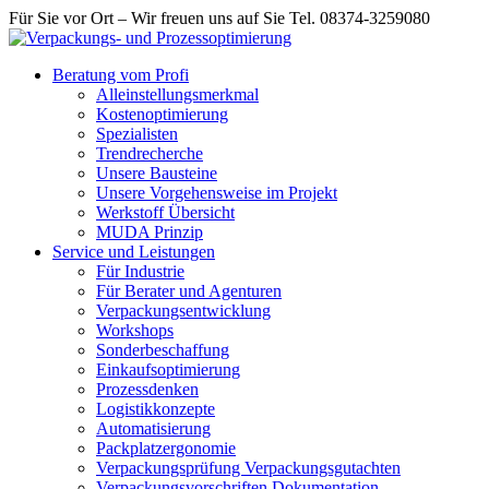
Für Sie vor Ort – Wir freuen uns auf Sie Tel. 08374-3259080
Beratung vom Profi
Alleinstellungsmerkmal
Kostenoptimierung
Spezialisten
Trendrecherche
Unsere Bausteine
Unsere Vorgehensweise im Projekt
Werkstoff Übersicht
MUDA Prinzip
Service und Leistungen
Für Industrie
Für Berater und Agenturen
Verpackungsentwicklung
Workshops
Sonderbeschaffung
Einkaufsoptimierung
Prozessdenken
Logistikkonzepte
Automatisierung
Packplatzergonomie
Verpackungsprüfung Verpackungsgutachten
Verpackungsvorschriften Dokumentation