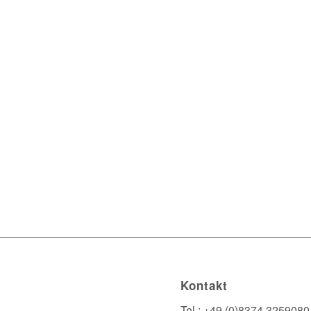
Kontakt
Tel.: +49 (0)8374 3259080