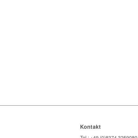
Kontakt
Tel.: +49 (0)8374 3259080