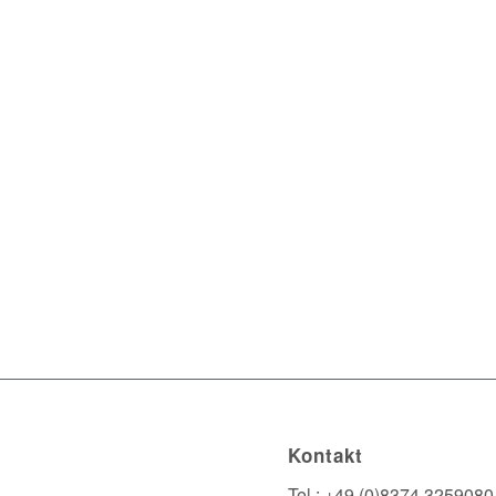
Kontakt
Tel.: +49 (0)8374 3259080