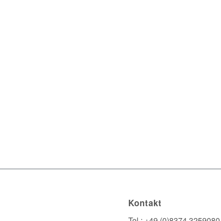
Kontakt
Tel.: +49 (0)8374 3259080