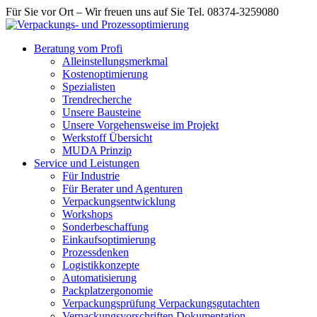
Für Sie vor Ort – Wir freuen uns auf Sie Tel. 08374-3259080
Beratung vom Profi
Alleinstellungsmerkmal
Kostenoptimierung
Spezialisten
Trendrecherche
Unsere Bausteine
Unsere Vorgehensweise im Projekt
Werkstoff Übersicht
MUDA Prinzip
Service und Leistungen
Für Industrie
Für Berater und Agenturen
Verpackungsentwicklung
Workshops
Sonderbeschaffung
Einkaufsoptimierung
Prozessdenken
Logistikkonzepte
Automatisierung
Packplatzergonomie
Verpackungsprüfung Verpackungsgutachten
Verpackungsvorschriften Dokumentation