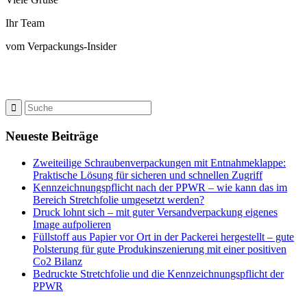
Ihr Team
vom Verpackungs-Insider
Neueste Beiträge
Zweiteilige Schraubenverpackungen mit Entnahmeklappe:
Praktische Lösung für sicheren und schnellen Zugriff
Kennzeichnungspflicht nach der PPWR – wie kann das im
Bereich Stretchfolie umgesetzt werden?
Druck lohnt sich – mit guter Versandverpackung eigenes
Image aufpolieren
Füllstoff aus Papier vor Ort in der Packerei hergestellt – gute
Polsterung für gute Produkinszenierung mit einer positiven
Co2 Bilanz
Bedruckte Stretchfolie und die Kennzeichnungspflicht der
PPWR