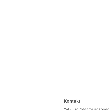
Kontakt
Tel.: +49 (0)8374 3259080