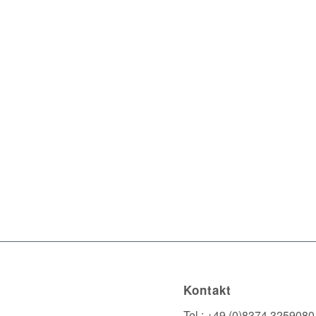
Kontakt
Tel.: +49 (0)8374 3259080