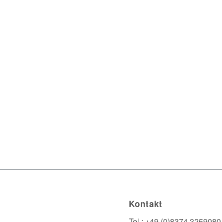
Kontakt
Tel.: +49 (0)8374 3259080