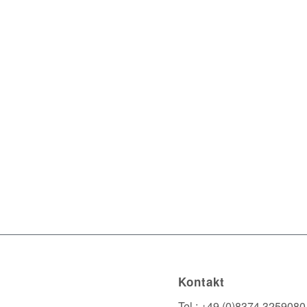
Kontakt
Tel.: +49 (0)8374 3259080